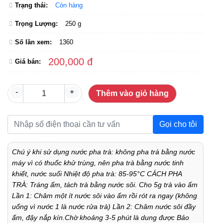
Trạng thái:
Còn hàng
Trọng Lượng:
250 g
Số lần xem:
1360
200,000 đ
Giá bán:
-
+
Thêm vào giỏ hàng
Gọi cho tôi
Chú ý khi sử dụng nước pha trà: không pha trà bằng nước
máy vì có thuốc khử trùng, nên pha trà bằng nước tinh
khiết, nước suối Nhiệt độ pha trà: 85-95°C CÁCH PHA
TRÀ: Tráng ấm, tách trà bằng nước sôi. Cho 5g trà vào ấm
Lần 1: Châm một ít nước sôi vào ấm rồi rót ra ngay (không
uống vì nước 1 là nước rửa trà) Lần 2: Châm nước sôi đầy
ấm, đậy nắp kín.Chờ khoảng 3-5 phút là dung được Bảo