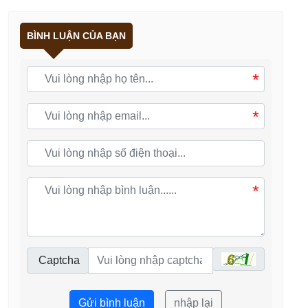
BÌNH LUẬN CỦA BẠN
*
*
*
Captcha
Gửi bình luận
nhập lại